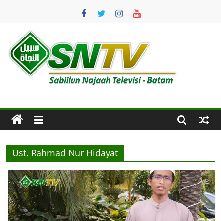
Skip
to
content
SNTV
Sabiilun
Najaah
Televisi
–
Batam
Ust. Rahmad Nur Hidayat