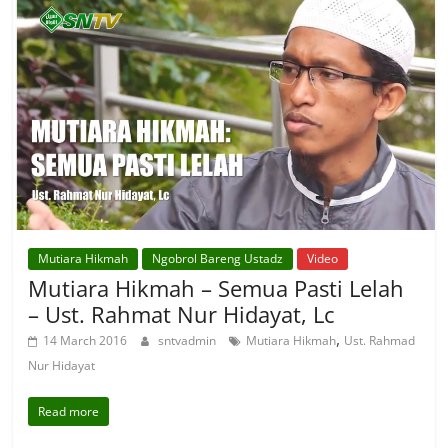
Mutiara Hikmah
Ngobrol Bareng Ustadz
Video
Mutiara Hikmah – Semua Pasti Lelah
– Ust. Rahmat Nur Hidayat, Lc
,
14 March 2016
sntvadmin
Mutiara Hikmah
Ust. Rahmad
Nur Hidayat
Read more