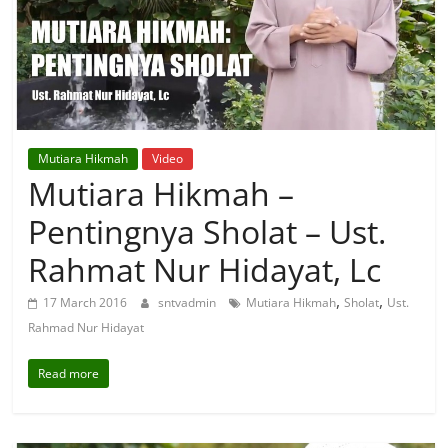
Mutiara Hikmah
Video
Mutiara Hikmah –
Pentingnya Sholat – Ust.
Rahmat Nur Hidayat, Lc
,
,
17 March 2016
sntvadmin
Mutiara Hikmah
Sholat
Ust.
Rahmad Nur Hidayat
Read more