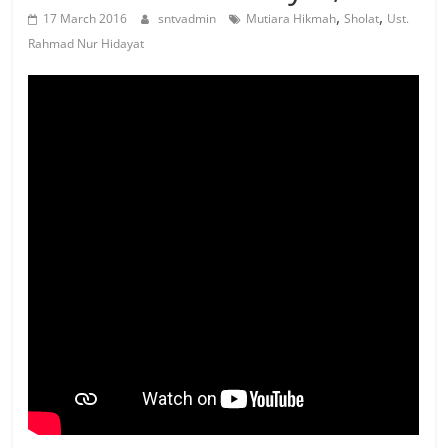
,
,
17 March 2016
sntvadmin
Mutiara Hikmah
Sholat
Ust.
Rahmad Nur Hidayat