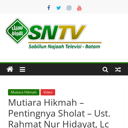
Skip
to
content
SNTV
Sabiilun
Najaah
Televisi
–
Batam
Mutiara Hikmah
Video
Mutiara Hikmah –
Pentingnya Sholat – Ust.
Rahmat Nur Hidayat, Lc