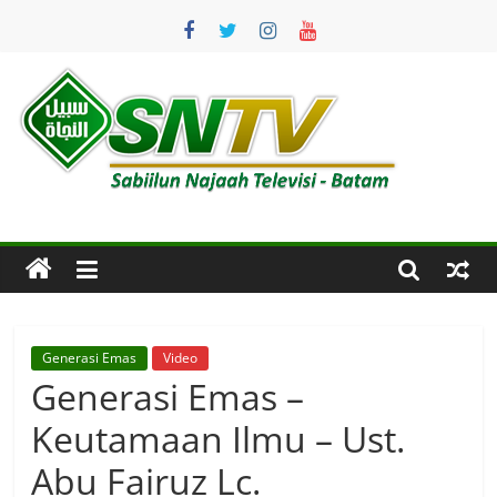
Skip
to
content
SNTV
Sabiilun
Najaah
Televisi
–
Batam
Generasi Emas
Video
Generasi Emas –
Keutamaan Ilmu – Ust.
Abu Fairuz Lc.