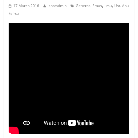
,
,
17 March 2016
sntvadmin
Generasi Emas
Ilmu
Ust. Abu
Fairuz