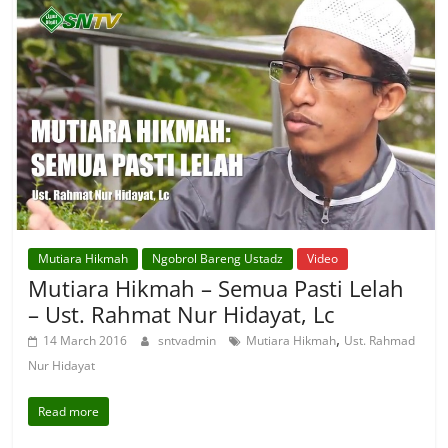
Mutiara Hikmah
Ngobrol Bareng Ustadz
Video
Mutiara Hikmah – Semua Pasti Lelah
– Ust. Rahmat Nur Hidayat, Lc
,
14 March 2016
sntvadmin
Mutiara Hikmah
Ust. Rahmad
Nur Hidayat
Read more