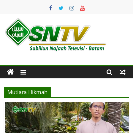
Skip
to
content
SNTV
Sabiilun
Najaah
Televisi
–
Batam
Mutiara Hikmah