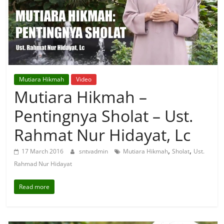
Mutiara Hikmah
Video
Mutiara Hikmah –
Pentingnya Sholat – Ust.
Rahmat Nur Hidayat, Lc
,
,
17 March 2016
sntvadmin
Mutiara Hikmah
Sholat
Ust.
Rahmad Nur Hidayat
Read more