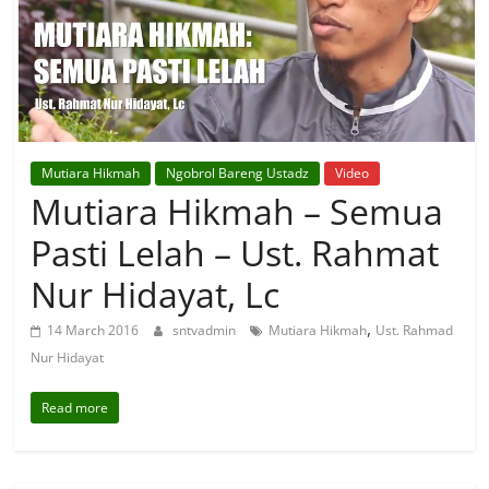
Mutiara Hikmah
Ngobrol Bareng Ustadz
Video
Mutiara Hikmah – Semua
Pasti Lelah – Ust. Rahmat
Nur Hidayat, Lc
,
14 March 2016
sntvadmin
Mutiara Hikmah
Ust. Rahmad
Nur Hidayat
Read more