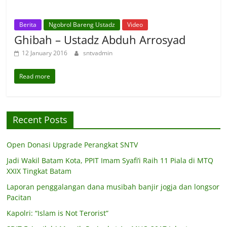
Berita
Ngobrol Bareng Ustadz
Video
Ghibah – Ustadz Abduh Arrosyad
12 January 2016
sntvadmin
Read more
Recent Posts
Open Donasi Upgrade Perangkat SNTV
Jadi Wakil Batam Kota, PPIT Imam Syafi’i Raih 11 Piala di MTQ
XXIX Tingkat Batam
Laporan penggalangan dana musibah banjir jogja dan longsor
Pacitan
Kapolri: “Islam is Not Terorist”