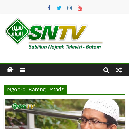
Skip
to
content
SNTV
Sabiilun
Najaah
Televisi
–
Batam
Ngobrol Bareng Ustadz