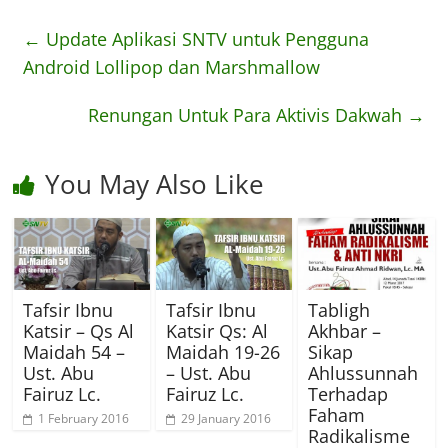
←
Update Aplikasi SNTV untuk Pengguna
Android Lollipop dan Marshmallow
Renungan Untuk Para Aktivis Dakwah
→
You May Also Like
Tafsir Ibnu
Tafsir Ibnu
Tabligh
Katsir – Qs Al
Katsir Qs: Al
Akhbar –
Maidah 54 –
Maidah 19-26
Sikap
Ust. Abu
– Ust. Abu
Ahlussunnah
Fairuz Lc.
Fairuz Lc.
Terhadap
Faham
1 February 2016
29 January 2016
Radikalisme