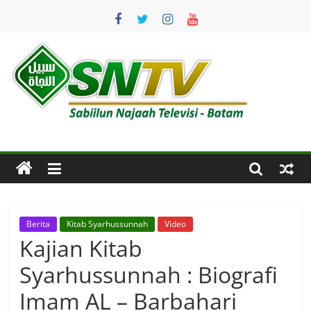
Skip
to
content
SNTV
Sabiilun
Najaah
Televisi
–
Batam
Berita
Kitab Syarhussunnah
Video
Kajian Kitab
Syarhussunnah : Biografi
Imam AL – Barbahari