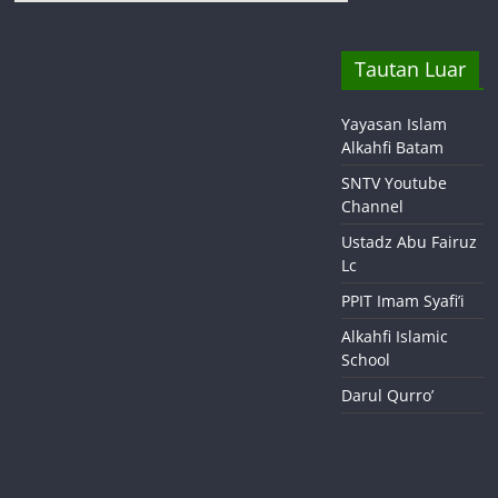
Tautan Luar
Yayasan Islam
Alkahfi Batam
SNTV Youtube
Channel
Ustadz Abu Fairuz
Lc
PPIT Imam Syafi’i
Alkahfi Islamic
School
Darul Qurro’