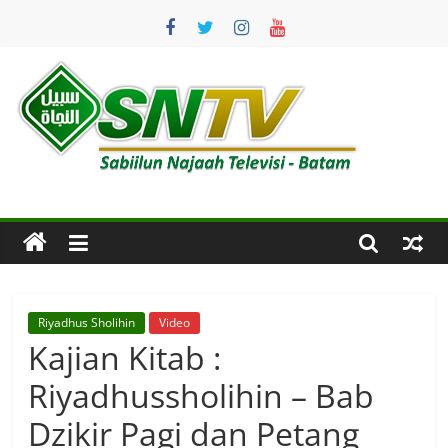
Skip
to
content
SNTV
Sabiilun
Najaah
Televisi
–
Batam
Riyadhus Sholihin
Video
Kajian Kitab :
Riyadhussholihin – Bab
Dzikir Pagi dan Petang