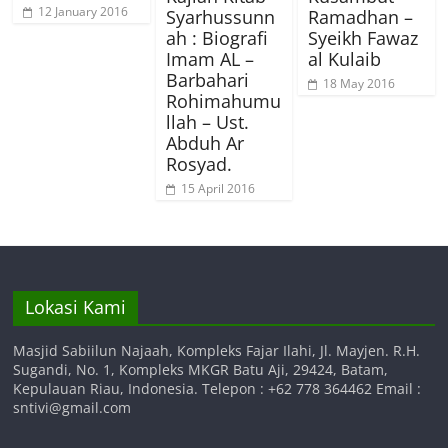
12 January 2016
Syarhussunn
Ramadhan –
ah : Biografi
Syeikh Fawaz
Imam AL –
al Kulaib
Barbahari
18 May 2016
Rohimahumu
llah – Ust.
Abduh Ar
Rosyad.
15 April 2016
Lokasi Kami
Masjid Sabiilun Najaah, Kompleks Fajar Ilahi, Jl. Mayjen. R.H.
Sugandi, No. 1, Kompleks MKGR Batu Aji, 29424, Batam,
Kepulauan Riau, Indonesia. Telepon : +62 778 364462 Email :
sntivi@gmail.com