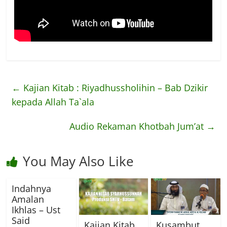
←
Kajian Kitab : Riyadhussholihin – Bab Dzikir
kepada Allah Ta`ala
Audio Rekaman Khotbah Jum’at
→
You May Also Like
Indahnya
Amalan
Ikhlas – Ust
Said
Kajian Kitab
Kusambut