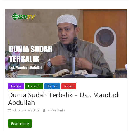
Berita
Dauroh
Kajian
Video
Dunia Sudah Terbalik – Ust. Maududi
Abdullah
21 January 2016
sntvadmin
Read more