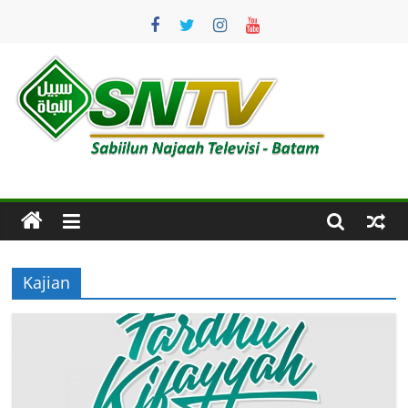
Skip
to
content
SNTV
Sabiilun
Najaah
Televisi
–
Batam
Kajian