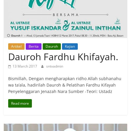
Artikel
Berita
Dauroh
Kajian
Dauroh Fardhu Khifayah.
13 March 2017
sntvadmin
Bismillah, Dengan mengharapkan ridho Allah subhanahu
wa ta’ala, hadirilah Dauroh & Pelatihan Fardhu Kifayah
Penyelenggaran Jenazah Nara Sumber -Teori: Ustadz
Read more