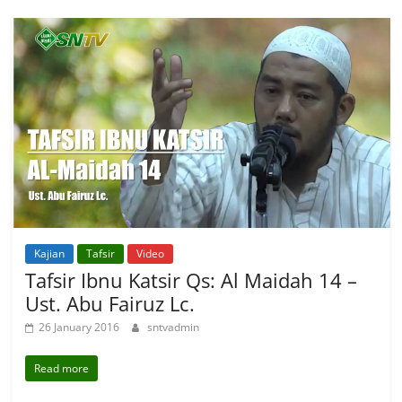
Kajian
Tafsir
Video
Tafsir Ibnu Katsir Qs: Al Maidah 14 –
Ust. Abu Fairuz Lc.
26 January 2016
sntvadmin
Read more