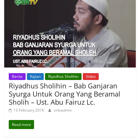
Berita
Kajian
Riyadhus Sholihin
Video
Riyadhus Sholihin – Bab Ganjaran
Syurga Untuk Orang Yang Beramal
Sholih – Ust. Abu Fairuz Lc.
13 February 2016
sntvadmin
Read more