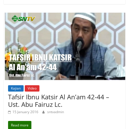
Kajian
Video
Tafsir Ibnu Katsir Al An’am 42-44 –
Ust. Abu Fairuz Lc.
15 January 2016
sntvadmin
Read more