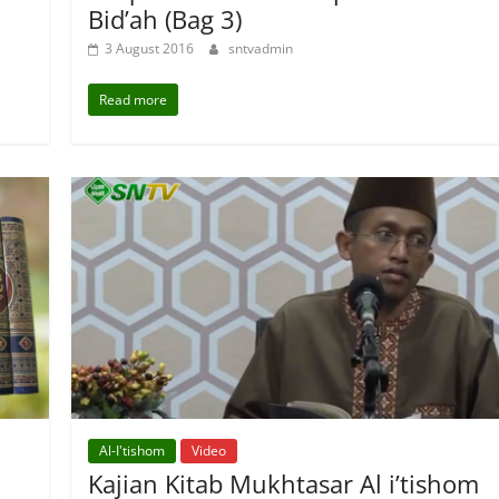
Bid’ah (Bag 3)
3 August 2016
sntvadmin
Read more
Al-I'tishom
Video
Kajian Kitab Mukhtasar Al i’tishom