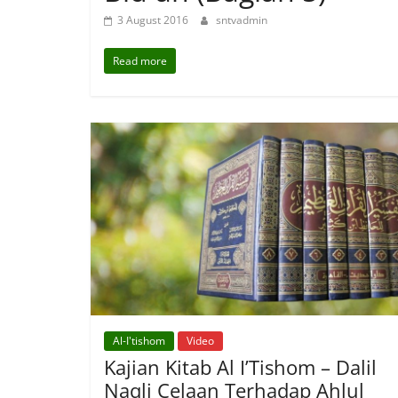
3 August 2016
sntvadmin
Read more
Al-I'tishom
Video
Kajian Kitab Al I’Tishom – Dalil
Naqli Celaan Terhadap Ahlul