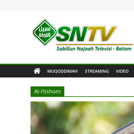
Skip
to
content
SNTV
Sabiilun
Najaah
Televisi
MUQODDIMAH
STREAMING
VIDEO
–
Batam
Al-I’tishom