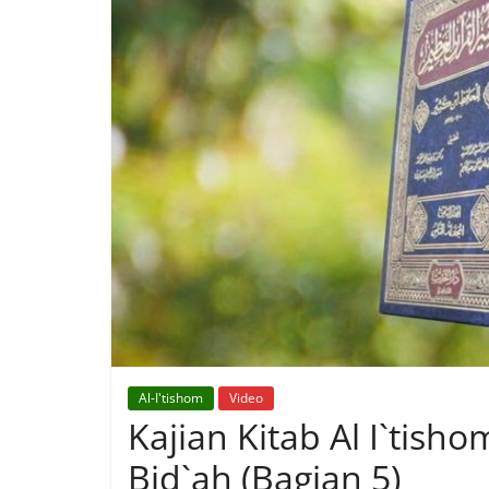
Al-I'tishom
Video
Kajian Kitab Al I`tish
Bid`ah (Bagian 5)