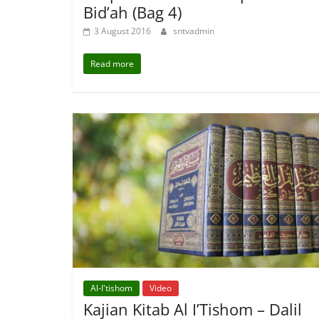
Bid’ah (Bag 4)
3 August 2016
sntvadmin
Read more
Al-I'tishom
Video
Kajian Kitab Al I’Tishom – Dalil