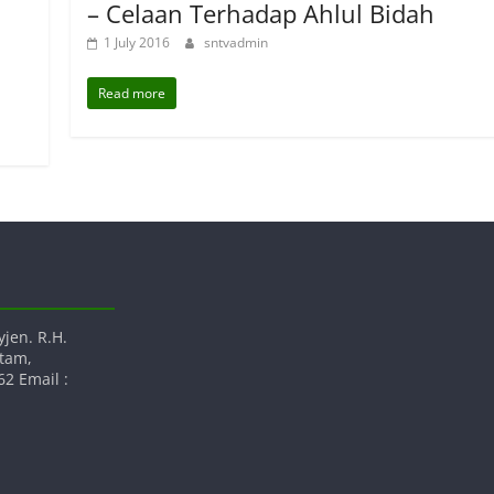
– Celaan Terhadap Ahlul Bidah
1 July 2016
sntvadmin
Read more
yjen. R.H.
atam,
2 Email :