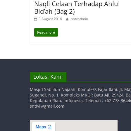
Naqli Celaan Terhadap Ahlul
Bid’ah (Bag 2)
3 August 2016
sntvadmin
Read more
Lokasi Kami
Masjid Sabiilun Najaah, Kompleks Fajar Ilahi, Jl. Ma
Sugandi, No. 1, Kompleks MKGR Batu Aji, 29424, B
Kepulauan Riau, Indonesia. Telepon : +62 778 36446
sntivi@gmail.com