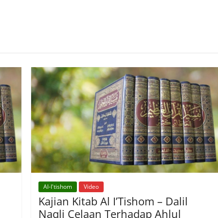
Al-I'tishom
Video
Kajian Kitab Al I’Tishom – Dalil
Naqli Celaan Terhadap Ahlul