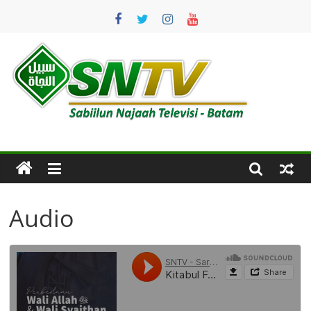
Skip
to
content
SNTV
Sabiilun
Najaah
Televisi
–
Batam
Audio